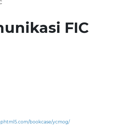
C
unikasi FIC
fliphtml5.com/bookcase/ycmog/