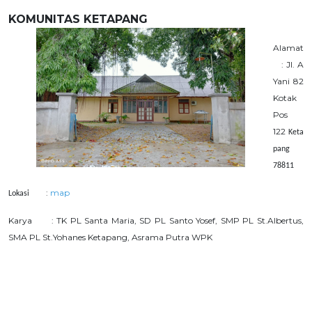
KOMUNITAS KETA
PANG
Alamat
:
Jl. A
Yani 82
Kotak
Pos
122
Keta
pang
78811
:
map
Lokasi
Karya : TK PL Santa Maria, SD PL Santo Yosef, SMP PL St.Albertus,
SMA PL St.Yohanes Ketapang, Asrama Putra WPK