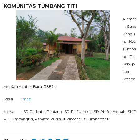
KOMUNITAS TUMBANG TITI
Alamat
:
Suka
Bangu
n, Kec.
Tumba
ng Titi,
Kabup
aten
Ketapa
ng, Kalimantan Barat 78874
:
map
Lokasi
Karya : SD PL Natai Panjang, SD PL Jungkal, SD PL Serengkah, SMP
PL Tumbangtiti, Asrama Putra St.Vincentius Tumbangtiti